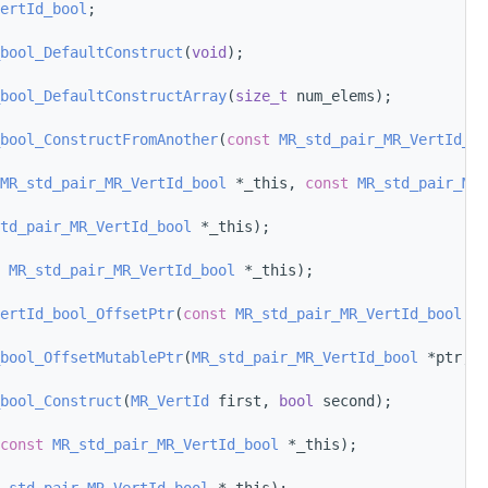
ertId_bool
;
bool_DefaultConstruct
(
void
);
bool_DefaultConstructArray
(
size_t
 num_elems);
bool_ConstructFromAnother
(
const
MR_std_pair_MR_VertId_bo
MR_std_pair_MR_VertId_bool
 *_this, 
const
MR_std_pair_MR
td_pair_MR_VertId_bool
 *_this);
MR_std_pair_MR_VertId_bool
 *_this);
ertId_bool_OffsetPtr
(
const
MR_std_pair_MR_VertId_bool
 *p
bool_OffsetMutablePtr
(
MR_std_pair_MR_VertId_bool
 *ptr, p
bool_Construct
(
MR_VertId
 first, 
bool
 second);
const
MR_std_pair_MR_VertId_bool
 *_this);