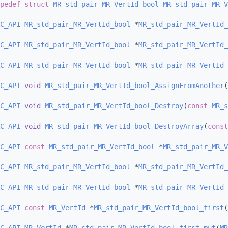
pedef
struct 
MR_std_pair_MR_VertId_bool
MR_std_pair_MR_V
C_API
MR_std_pair_MR_VertId_bool
 *
MR_std_pair_MR_VertId_
C_API
MR_std_pair_MR_VertId_bool
 *
MR_std_pair_MR_VertId_
C_API
MR_std_pair_MR_VertId_bool
 *
MR_std_pair_MR_VertId_
C_API
void
MR_std_pair_MR_VertId_bool_AssignFromAnother
(
C_API
void
MR_std_pair_MR_VertId_bool_Destroy
(
const
MR_s
C_API
void
MR_std_pair_MR_VertId_bool_DestroyArray
(
const
C_API
const
MR_std_pair_MR_VertId_bool
 *
MR_std_pair_MR_V
C_API
MR_std_pair_MR_VertId_bool
 *
MR_std_pair_MR_VertId_
C_API
MR_std_pair_MR_VertId_bool
 *
MR_std_pair_MR_VertId_
C_API
const
MR_VertId
 *
MR_std_pair_MR_VertId_bool_first
(