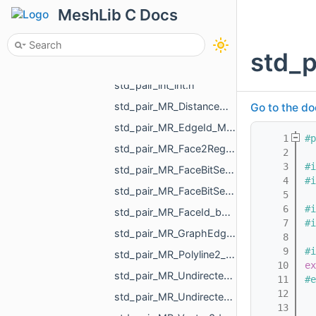
std_pair_const_size_t_std_array_MR_VertId_3.h
MeshLib C Docs
std_pair_double_int.h
std_pair_float_float.h
std_p
std_pair_float_MR_VertId.h
std_pair_int_int.h
std_pair_MR_DistanceMap_MR_DistanceMap.h
Go to the do
std_pair_MR_EdgeId_MR_EdgeId.h
    1
#p
std_pair_MR_Face2RegionMap_int.h
    2
    3
#i
std_pair_MR_FaceBitSet_int.h
    4
#i
std_pair_MR_FaceBitSet_MR_FaceBitSet.h
    5
    6
#i
std_pair_MR_FaceId_bool.h
    7
#i
std_pair_MR_GraphEdgeId_float.h
    8
    9
#i
std_pair_MR_Polyline2_MR_AffineXf3f.h
   10
ex
std_pair_MR_UndirectedEdgeBitSet_MR_UndirectedEdgeBitSet.h
   11
#e
   12
std_pair_MR_UndirectedEdgeId_bool.h
   13