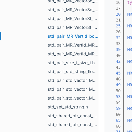
std_pair_MR_Vector3d_MR_TriPointd.h
   16
ty
   17
std_pair_MR_Vector3d_MR_Vector3d.h
   20
MR
std_pair_MR_Vector3f_MR_TriPointf.h
   21
   25
MR
std_pair_MR_Vector3f_MR_Vector3f.h
   26
std_pair_MR_VertId_bool.h
   32
MR
   33
std_pair_MR_VertId_MR_FaceId.h
   39
MR
std_pair_MR_VertId_MR_VertId.h
   40
   42
MR
std_pair_size_t_size_t.h
   43
std_pair_std_string_float.h
   45
MR
   46
std_pair_std_vector_MR_FaceBitSet_int.h
   49
MR
std_pair_std_vector_MR_UndirectedEdgeBitSet_int.h
   50
   53
MR
std_pair_std_vector_MR_VertBitSet_int.h
   54
std_set_std_string.h
   59
MR
   60
std_shared_ptr_const_MR_Mesh.h
   65
MR
std_shared_ptr_const_MR_Object.h
   66