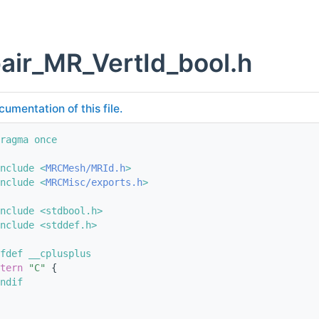
air_MR_VertId_bool.h
cumentation of this file.
ragma once
nclude <
MRCMesh/MRId.h
>
nclude <
MRCMisc/exports.h
>
nclude <stdbool.h>
nclude <stddef.h>
fdef __cplusplus
tern
"C"
 {
ndif