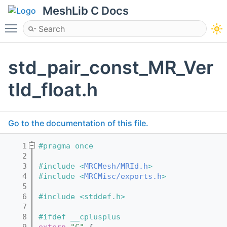
MeshLib C Docs
Toggle main menu visibility
std_pair_const_MR_Ver
tId_float.h
Go to the documentation of this file.
    1
#pragma once
    2
    3
#include <
MRCMesh/MRId.h
>
    4
#include <
MRCMisc/exports.h
>
    5
    6
#include <stddef.h>
    7
    8
#ifdef __cplusplus
    9
extern
"C"
 {