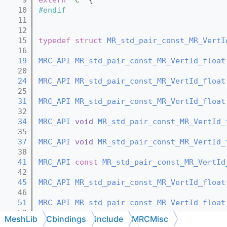
   10
#endif
   11
   12
   15
typedef
struct 
MR_std_pair_const_MR_VertI
   16
   19
MRC_API
MR_std_pair_const_MR_VertId_float
   20
   24
MRC_API
MR_std_pair_const_MR_VertId_float
   25
   31
MRC_API
MR_std_pair_const_MR_VertId_float
   32
   34
MRC_API
void
MR_std_pair_const_MR_VertId_
   35
   37
MRC_API
void
MR_std_pair_const_MR_VertId_
   38
   41
MRC_API
const
MR_std_pair_const_MR_VertId
   42
   45
MRC_API
MR_std_pair_const_MR_VertId_float
   46
   51
MRC_API
MR_std_pair_const_MR_VertId_float
   52
MeshLib
Cbindings
include
MRCMisc
   57
MRC_API
const
MR_VertId
 *
MR_std_pair_cons