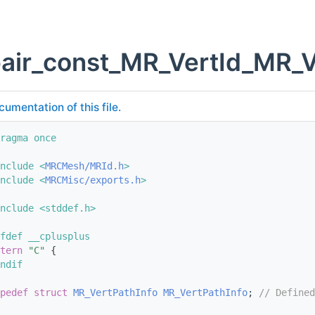
air_const_MR_VertId_MR_V
cumentation of this file.
ragma once
nclude <
MRCMesh/MRId.h
>
nclude <
MRCMisc/exports.h
>
nclude <stddef.h>
fdef __cplusplus
tern
"C"
 {
ndif
pedef
struct 
MR_VertPathInfo
MR_VertPathInfo
; 
// Defined