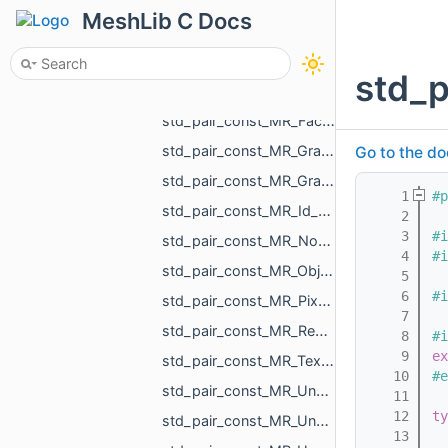
std_optional_std_vector_MR_SomeLocalTriangulations.h
MeshLib C Docs
std_pair_bool_int.h
std_pair_const_int_MR_Box3i.h
std_p
std_pair_const_MR_EdgeId_MR_EdgeId.h
std_pair_const_MR_FaceId_MR_FaceId.h
std_pair_const_MR_GraphEdgeId_MR_GraphEdgeId.h
Go to the do
std_pair_const_MR_GraphVertId_MR_GraphVertId.h
    1
#p
std_pair_const_MR_Id_MR_ICPElemtTag_MR_Id_MR_ICPElemtTag.h
    2
    3
#i
std_pair_const_MR_NodeId_MR_NodeId.h
    4
#i
std_pair_const_MR_ObjId_MR_ObjId.h
    5
    6
#i
std_pair_const_MR_PixelId_MR_PixelId.h
    7
std_pair_const_MR_RegionId_MR_RegionId.h
    8
#i
    9
ex
std_pair_const_MR_TextureId_MR_TextureId.h
   10
#e
std_pair_const_MR_UndirectedEdgeId_int.h
   11
   12
ty
std_pair_const_MR_UndirectedEdgeId_MR_EdgeId.h
   13