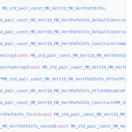
MR_std_pair_const_MR_VertId_MR_VertPathInfo
;
d_pair_const_MR_VertId_MR_VertPathInfo_DefaultConstruct
(
d_pair_const_MR_VertId_MR_VertPathInfo_DefaultConstructA
d_pair_const_MR_VertId_MR_VertPathInfo_ConstructFromAnot
estroy
(
const
MR_std_pair_const_MR_VertId_MR_VertPathInfo
estroyArray
(
const
MR_std_pair_const_MR_VertId_MR_VertPat
*
MR_std_pair_const_MR_VertId_MR_VertPathInfo_OffsetPtr
(
c
d_pair_const_MR_VertId_MR_VertPathInfo_OffsetMutablePtr
(
d_pair_const_MR_VertId_MR_VertPathInfo_Construct
(
MR_Vert
rtPathInfo_first
(
const
MR_std_pair_const_MR_VertId_MR_Ve
_MR_VertPathInfo_second
(
const
MR_std_pair_const_MR_VertI