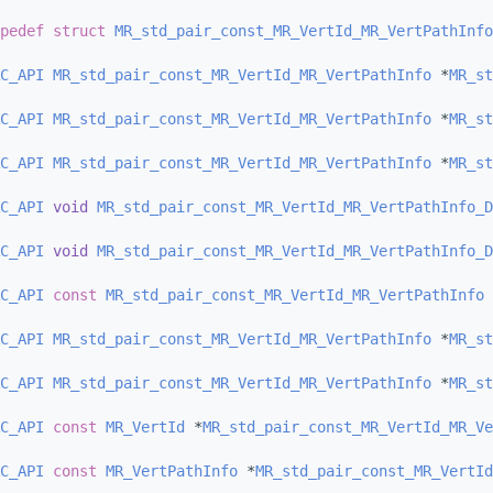
pedef
struct 
MR_std_pair_const_MR_VertId_MR_VertPathInfo
C_API
MR_std_pair_const_MR_VertId_MR_VertPathInfo
 *
MR_st
C_API
MR_std_pair_const_MR_VertId_MR_VertPathInfo
 *
MR_st
C_API
MR_std_pair_const_MR_VertId_MR_VertPathInfo
 *
MR_st
C_API
void
MR_std_pair_const_MR_VertId_MR_VertPathInfo_D
C_API
void
MR_std_pair_const_MR_VertId_MR_VertPathInfo_D
C_API
const
MR_std_pair_const_MR_VertId_MR_VertPathInfo
 
C_API
MR_std_pair_const_MR_VertId_MR_VertPathInfo
 *
MR_st
C_API
MR_std_pair_const_MR_VertId_MR_VertPathInfo
 *
MR_st
C_API
const
MR_VertId
 *
MR_std_pair_const_MR_VertId_MR_Ve
C_API
const
MR_VertPathInfo
 *
MR_std_pair_const_MR_VertId