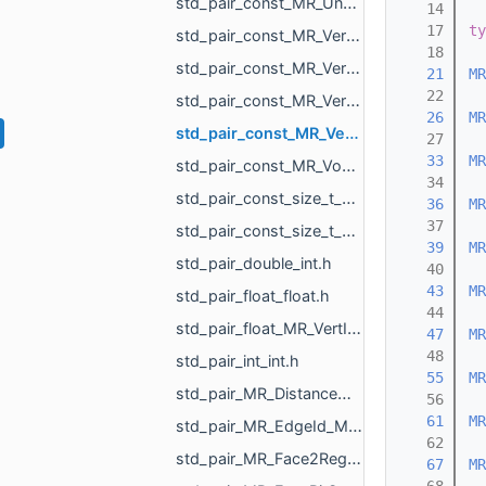
std_pair_const_MR_UndirectedEdgeId_MR_UndirectedEdgeId.h
   14
   17
ty
std_pair_const_MR_VertId_float.h
   18
std_pair_const_MR_VertId_MR_FlowAggregator_Flows.h
   21
MR
   22
std_pair_const_MR_VertId_MR_VertId.h
   26
MR
std_pair_const_MR_VertId_MR_VertPathInfo.h
   27
   33
MR
std_pair_const_MR_VoxelId_MR_VoxelId.h
   34
std_pair_const_size_t_size_t.h
   36
MR
   37
std_pair_const_size_t_std_array_MR_VertId_3.h
   39
MR
std_pair_double_int.h
   40
   43
MR
std_pair_float_float.h
   44
std_pair_float_MR_VertId.h
   47
MR
   48
std_pair_int_int.h
   55
MR
std_pair_MR_DistanceMap_MR_DistanceMap.h
   56
   61
MR
std_pair_MR_EdgeId_MR_EdgeId.h
   62
std_pair_MR_Face2RegionMap_int.h
   67
MR