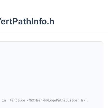
ertPathInfo.h
 in `#include <MRCMesh/MREdgePathsBuilder.h>`.