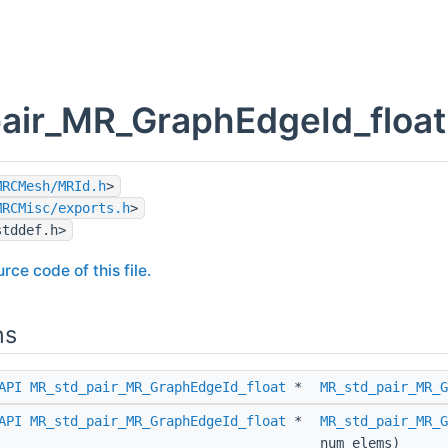
air_MR_GraphEdgeId_float.
MRCMesh/MRId.h
>
MRCMisc/exports.h
>
stddef.h>
rce code of this file.
ns
API
MR_std_pair_MR_GraphEdgeId_float
*
MR_std_pair_MR_
API
MR_std_pair_MR_GraphEdgeId_float
*
MR_std_pair_MR_G
num_elems)