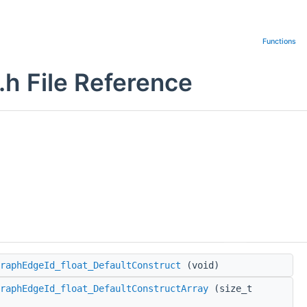
Functions
h File Reference
GraphEdgeId_float_DefaultConstruct
(void)
raphEdgeId_float_DefaultConstructArray
(size_t