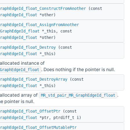
raphEdgeId_float_ConstructFromAnother
(const
raphEdgeId_float
*other)
raphEdgeId_float_AssignFromAnother
GraphEdgeId_float
*_this, const
raphEdgeId_float
*other)
raphEdgeId_float_Destroy
(const
raphEdgeId_float
*_this)
allocated instance of
. Does nothing if the pointer is null.
GraphEdgeId_float
raphEdgeId_float_DestroyArray
(const
raphEdgeId_float
*_this)
allocated array of
.
MR_std_pair_MR_GraphEdgeId_float
e pointer is null.
raphEdgeId_float_OffsetPtr
(const
raphEdgeId_float
*ptr, ptrdiff_t i)
GraphEdgeId_float_OffsetMutablePtr