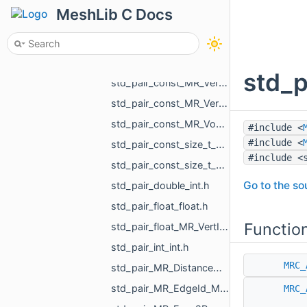
std_pair_const_MR_UndirectedEdgeId_MR_EdgeId.h
MeshLib C Docs
std_pair_const_MR_UndirectedEdgeId_MR_UndirectedEdgeId.h
std_pair_const_MR_VertId_float.h
std_pair_const_MR_VertId_MR_FlowAggregator_Flows.h
std_p
std_pair_const_MR_VertId_MR_VertId.h
std_pair_const_MR_VertId_MR_VertPathInfo.h
std_pair_const_MR_VoxelId_MR_VoxelId.h
#include <
#include <
std_pair_const_size_t_size_t.h
#include <
std_pair_const_size_t_std_array_MR_VertId_3.h
Go to the sou
std_pair_double_int.h
std_pair_float_float.h
Functio
std_pair_float_MR_VertId.h
std_pair_int_int.h
MRC_
std_pair_MR_DistanceMap_MR_DistanceMap.h
std_pair_MR_EdgeId_MR_EdgeId.h
MRC_