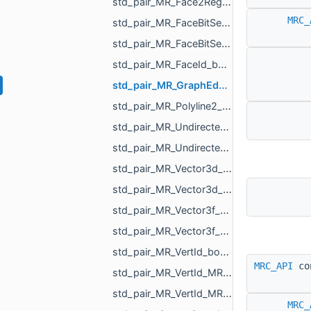
std_pair_MR_Face2RegionMap_int.h
MRC_
std_pair_MR_FaceBitSet_int.h
std_pair_MR_FaceBitSet_MR_FaceBitSet.h
std_pair_MR_FaceId_bool.h
std_pair_MR_GraphEdgeId_float.h
std_pair_MR_Polyline2_MR_AffineXf3f.h
std_pair_MR_UndirectedEdgeBitSet_MR_UndirectedEdgeBitSet.h
std_pair_MR_UndirectedEdgeId_bool.h
std_pair_MR_Vector3d_MR_TriPointd.h
std_pair_MR_Vector3d_MR_Vector3d.h
std_pair_MR_Vector3f_MR_TriPointf.h
std_pair_MR_Vector3f_MR_Vector3f.h
std_pair_MR_VertId_bool.h
MRC_API
co
std_pair_MR_VertId_MR_FaceId.h
std_pair_MR_VertId_MR_VertId.h
MRC_