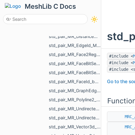
std_pair_double_int.h
MeshLib C Docs
std_pair_float_float.h
std_pair_float_MR_VertId.h
std_pair_int_int.h
std_p
std_pair_MR_DistanceMap_MR_DistanceMap.h
std_pair_MR_EdgeId_MR_EdgeId.h
std_pair_MR_Face2RegionMap_int.h
#include <
#include <
std_pair_MR_FaceBitSet_int.h
#include <
std_pair_MR_FaceBitSet_MR_FaceBitSet.h
Go to the sou
std_pair_MR_FaceId_bool.h
std_pair_MR_GraphEdgeId_float.h
Functio
std_pair_MR_Polyline2_MR_AffineXf3f.h
std_pair_MR_UndirectedEdgeBitSet_MR_UndirectedEdgeBitSet.h
MRC_
std_pair_MR_UndirectedEdgeId_bool.h
std_pair_MR_Vector3d_MR_TriPointd.h
MRC_