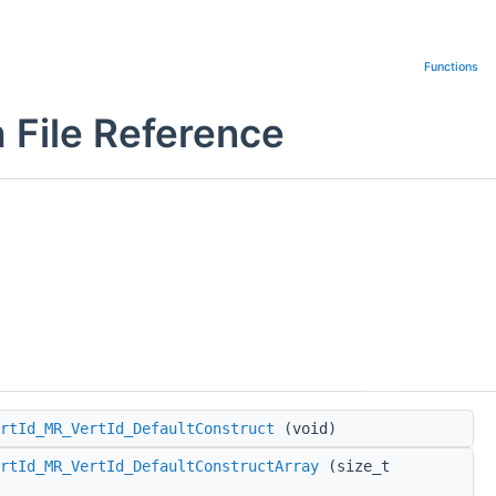
Functions
 File Reference
rtId_MR_VertId_DefaultConstruct
(void)
rtId_MR_VertId_DefaultConstructArray
(size_t