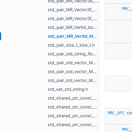
std_pair_MR_Vector3d_MR_Vector3d.h
MRC_
std_pair_MR_Vector3f_MR_TriPointf.h
std_pair_MR_Vector3f_MR_Vector3f.h
std_pair_MR_VertId_bool.h
std_pair_MR_VertId_MR_VertId.h
std_pair_size_t_size_t.h
std_pair_std_string_float.h
std_pair_std_vector_MR_FaceBitSet_int.h
std_pair_std_vector_MR_UndirectedEdgeBitSet_int.h
std_pair_std_vector_MR_VertBitSet_int.h
std_set_std_string.h
std_shared_ptr_const_MR_Mesh.h
std_shared_ptr_const_MR_Object.h
MRC_API
co
std_shared_ptr_const_MR_PointCloud.h
std_shared_ptr_const_MR_Polyline3.h
MRC_