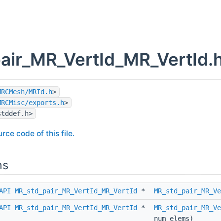
air_MR_VertId_MR_VertId.h
MRCMesh/MRId.h
>
MRCMisc/exports.h
>
stddef.h>
rce code of this file.
ns
API
MR_std_pair_MR_VertId_MR_VertId
*
MR_std_pair_MR_Ve
API
MR_std_pair_MR_VertId_MR_VertId
*
MR_std_pair_MR_Ve
num_elems)