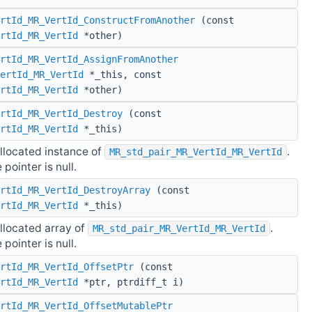
rtId_MR_VertId_ConstructFromAnother
(const
rtId_MR_VertId
*other)
rtId_MR_VertId_AssignFromAnother
ertId_MR_VertId
*_this, const
rtId_MR_VertId
*other)
rtId_MR_VertId_Destroy
(const
rtId_MR_VertId
*_this)
llocated instance of
.
MR_std_pair_MR_VertId_MR_VertId
 pointer is null.
rtId_MR_VertId_DestroyArray
(const
rtId_MR_VertId
*_this)
llocated array of
.
MR_std_pair_MR_VertId_MR_VertId
 pointer is null.
rtId_MR_VertId_OffsetPtr
(const
rtId_MR_VertId
*ptr, ptrdiff_t i)
rtId_MR_VertId_OffsetMutablePtr